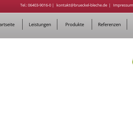
Tel.: 06403-9016-0 |
kontakt@brueckel-bleche.de
|
Impressu
artseite
Leistungen
Produkte
Referenzen