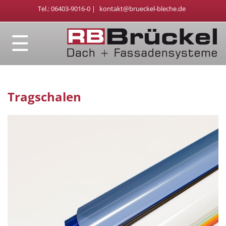
Tel.: 06403-9016-0 |
kontakt@brueckel-bleche.de
☰
Tragschalen