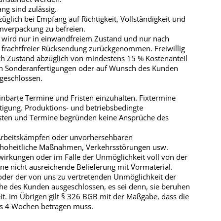
ng sind zulässig.
glich bei Empfang auf Richtigkeit, Vollständigkeit und
mverpackung zu befreien.
e wird nur in einwandfreiem Zustand und nur nach
i frachtfreier Rücksendung zurückgenommen. Freiwillig
 Zustand abzüglich von mindestens 15 % Kostenanteil
n Sonderanfertigungen oder auf Wunsch des Kunden
geschlossen.
inbarte Termine und Fristen einzuhalten. Fixtermine
ätigung. Produktions- und betriebsbedingte
isten und Termine begründen keine Ansprüche des
Arbeitskämpfen oder unvorhersehbaren
 hoheitliche Maßnahmen, Verkehrsstörungen usw.
swirkungen oder im Falle der Unmöglichkeit voll von der
 eine nicht ausreichende Belieferung mit Vormaterial.
oder der von uns zu vertretenden Unmöglichkeit der
he des Kunden ausgeschlossen, es sei denn, sie beruhen
it. Im Übrigen gilt § 326 BGB mit der Maßgabe, dass die
ns 4 Wochen betragen muss.