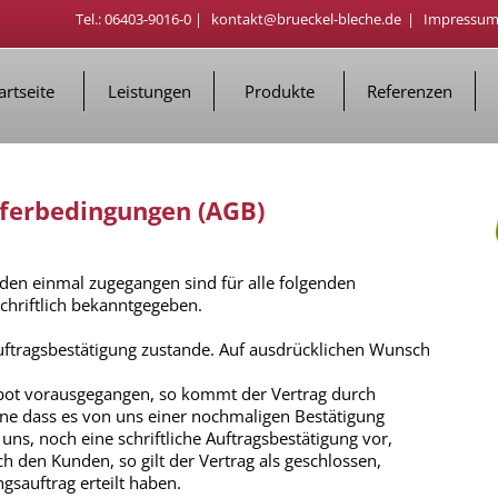
Tel.: 06403-9016-0 |
kontakt@brueckel-bleche.de
|
Impressu
artseite
Leistungen
Produkte
Referenzen
eferbedingungen (AGB)
en einmal zugegangen sind für alle folgenden
chriftlich bekanntgegeben.
uftragsbestätigung zustande. Auf ausdrücklichen Wunsch
gebot vorausgegangen, so kommt der Vertrag durch
hne dass es von uns einer nochmaligen Bestätigung
uns, noch eine schriftliche Auftragsbestätigung vor,
ch den Kunden, so gilt der Vertrag als geschlossen,
gsauftrag erteilt haben.