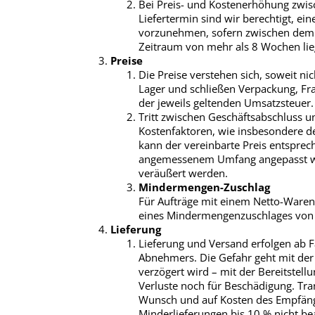
Bei Preis- und Kostenerhöhung zwi
Liefertermin sind wir berechtigt, e
vorzunehmen, sofern zwischen dem V
Zeitraum von mehr als 8 Wochen lie
Preise
Die Preise verstehen sich, soweit ni
Lager und schließen Verpackung, Fra
der jeweils geltenden Umsatzsteuer.
Tritt zwischen Geschäftsabschluss 
Kostenfaktoren, wie insbesondere de
kann der vereinbarte Preis entspre
angemessenem Umfang angepasst we
veräußert werden.
Mindermengen-Zuschlag
Für Aufträge mit einem Netto-Waren
eines Mindermengenzuschlages von 
Lieferung
Lieferung und Versand erfolgen ab F
Abnehmers. Die Gefahr geht mit der
verzögert wird – mit der Bereitstel
Verluste noch für Beschädigung. Tra
Wunsch und auf Kosten des Empfäng
Minderlieferungen bis 10 % nicht b