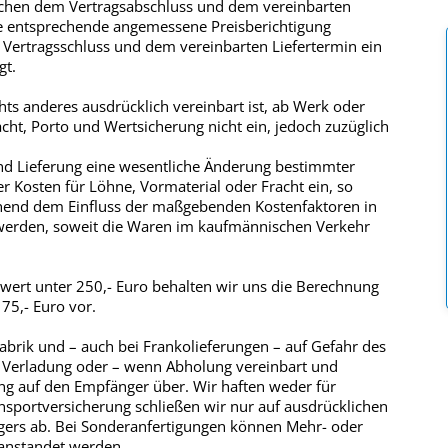
schen dem Vertragsabschluss und dem vereinbarten
ine entsprechende angemessene Preisberichtigung
ertragsschluss und dem vereinbarten Liefertermin ein
gt.
chts anderes ausdrücklich vereinbart ist, ab Werk oder
cht, Porto und Wertsicherung nicht ein, jedoch zuzüglich
und Lieferung eine wesentliche Änderung bestimmter
r Kosten für Löhne, Vormaterial oder Fracht ein, so
chend dem Einfluss der maßgebenden Kostenfaktoren in
rden, soweit die Waren im kaufmännischen Verkehr
wert unter 250,- Euro behalten wir uns die Berechnung
75,- Euro vor.
abrik und – auch bei Frankolieferungen – auf Gefahr des
 Verladung oder – wenn Abholung vereinbart und
lung auf den Empfänger über. Wir haften weder für
nsportversicherung schließen wir nur auf ausdrücklichen
ers ab. Bei Sonderanfertigungen können Mehr- oder
eanstandet werden.